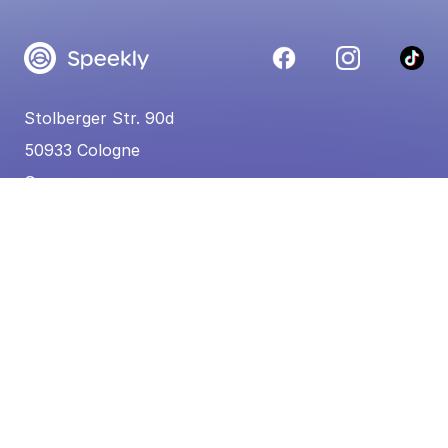
Stolberger Str. 90d
50933 Cologne
Germany
UGC-RAW materiaal: Flexible video-cutting
gemakkelijk gemaakt
Contact
Algemene voorwaarden merken
Privacyverklaring